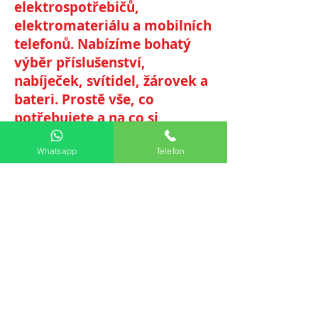
elektrospotřebičů,
elektromateriálu a mobilních
telefonů. Nabízíme bohatý
výběr příslušenství,
nabíječek, svítidel, žárovek a
bateri. Prostě vše, co
potřebujete a na co si
vzpomenete! Navštivte nás a
Whatsapp
Telefon
přesvědčte se sami!