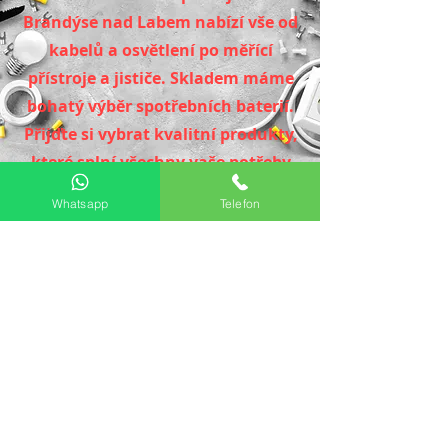
Brandýse nad Labem nabízí vše od
kabelů a osvětlení po měřící
přístroje a jističe. Skladem máme
bohatý výběr spotřebních baterií.
Přijďte si vybrat kvalitní produkty,
které splní všechny vaše potřeby
Whatsapp
Telefon